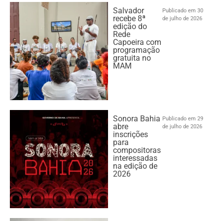
Salvador
Publicado em 30
recebe 8ª
de julho de 2026
edição do
Rede
Capoeira com
programação
gratuita no
MAM
Sonora Bahia
Publicado em 29
abre
de julho de 2026
inscrições
para
compositoras
interessadas
na edição de
2026