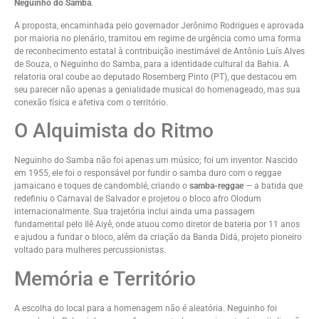
Neguinho do Samba
.
A proposta, encaminhada pelo governador Jerônimo Rodrigues e aprovada
por maioria no plenário, tramitou em regime de urgência como uma forma
de reconhecimento estatal à contribuição inestimável de Antônio Luís Alves
de Souza, o Neguinho do Samba, para a identidade cultural da Bahia. A
relatoria oral coube ao deputado Rosemberg Pinto (PT), que destacou em
seu parecer não apenas a genialidade musical do homenageado, mas sua
conexão física e afetiva com o território.
O Alquimista do Ritmo
Neguinho do Samba não foi apenas um músico; foi um inventor. Nascido
em 1955, ele foi o responsável por fundir o samba duro com o reggae
jamaicano e toques de candomblé, criando o
samba-reggae
— a batida que
redefiniu o Carnaval de Salvador e projetou o bloco afro Olodum
internacionalmente. Sua trajetória inclui ainda uma passagem
fundamental pelo Ilê Aiyê, onde atuou como diretor de bateria por 11 anos
e ajudou a fundar o bloco, além da criação da Banda Didá, projeto pioneiro
voltado para mulheres percussionistas.
Memória e Território
A escolha do local para a homenagem não é aleatória. Neguinho foi