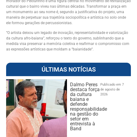
morador do Pelourinho e uma figura central no movimento de revitalização
cultural que o bairro viveu nas últimas décadas. Transformar a praça em
um monumento ao seu nome é, segundo a justificativa do projeto, uma
maneira de perpetuar sua trajetória sociopolítica e artística no solo onde
ele formou gerações de percussionistas.
“O artista deixou um legado de inovação, representatividade e valorização
da cultura afro-baiana”, reforçou o texto do governo, sublinhando que a
medida visa preservar a memória coletiva e reafirmar o compromisso com
as expressões artísticas que moldam a “baianidade”.
ÚLTIMAS NOTÍCIAS
Dalmo Peres
Publicado em 7
destaca força
de agosto de
da cultura
2026
baiana e
defende
responsabilidade
na gestão do
setor em
entrevista à
Band