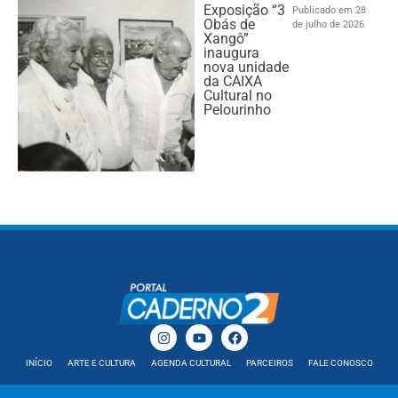
Exposição “3
Publicado em 28
Obás de
de julho de 2026
Xangô”
inaugura
nova unidade
da CAIXA
Cultural no
Pelourinho
INÍCIO
ARTE E CULTURA
AGENDA CULTURAL
PARCEIROS
FALE CONOSCO