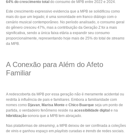
64% do crescimento total
do consumo de MPB entre 2022 e 2024.
Este crescimento expressivo evidencia que a MPB se solidificou como
mais do que um legado; é uma sonoridade em franco diálogo com o
cenário musical contemporâneo. No período analisado, o consumo geral
do gênero cresceu 47%, mas a contribuição da Geração Z foi a mais
significativa, sendo a única faixa etária a expandir seu consumo
proporcionalmente, representando hoje mais de 25% do total de
streams
da MPB.
A Conexão para Além do Afeto
Familiar
A redescoberta da MPB por essa geração não é meramente acidental ou
restrita à influência de pais e familiares. Embora a familiaridade com
nomes como
Djavan
,
Marisa Monte
e
Chico Buarque
seja um ponto de
partida, o verdadeiro fenômeno reside na
acessibilidade digital
e na
hibridização
sonora que a MPB tem abraçado.
Nas plataformas de
streaming
, a MPB deixou de ser confinada a coleções
de vinis e ganhou espaço em
playlists
curadas e
trends
de redes sociais.