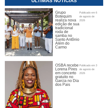
ÚLTIMAS NOTÍCIAS
Grupo
Publicado em 6
Botequim
de agosto de
realiza nova
2026
edição de sua
tradicional
roda de
samba no
Santo Antônio
Além do
Carmo
OSBA recebe
Publicado em 3
Lorena Pires
de agosto de
em concerto
2026
gratuito no
Garcia no Dia
dos Pais