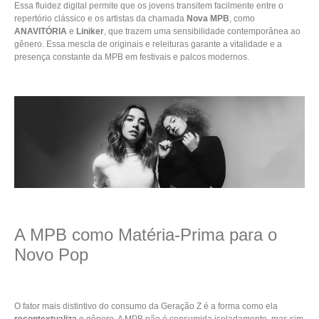
Essa fluidez digital permite que os jovens transitem facilmente entre o
repertório clássico e os artistas da chamada
Nova MPB
, como
ANAVITÓRIA
e
Liniker
, que trazem uma sensibilidade contemporânea ao
gênero. Essa mescla de originais e releituras garante a vitalidade e a
presença constante da MPB em festivais e palcos modernos.
A MPB como Matéria-Prima para o
Novo Pop
O fator mais distintivo do consumo da Geração Z é a forma como ela
recontextualiza
o gênero. A MPB não é consumida isoladamente, mas sim