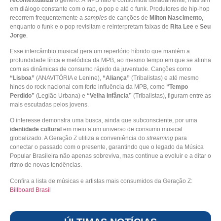
em diálogo constante com o rap, o pop e até o funk. Produtores de hip-hop
recorrem frequentemente a
samples
de canções de
Milton Nascimento
,
enquanto o funk e o pop revisitam e reinterpretam faixas de
Rita Lee
e
Seu
Jorge
.
Esse intercâmbio musical gera um repertório híbrido que mantém a
profundidade lírica e melódica da MPB, ao mesmo tempo em que se alinha
com as dinâmicas de consumo rápido da juventude. Canções como
“Lisboa”
(ANAVITÓRIA e Lenine),
“Aliança”
(Tribalistas) e até mesmo
hinos do rock nacional com forte influência da MPB, como
“Tempo
Perdido”
(Legião Urbana) e
“Velha Infância”
(Tribalistas), figuram entre as
mais escutadas pelos jovens.
O interesse demonstra uma busca, ainda que subconsciente, por uma
identidade cultural
em meio a um universo de consumo musical
globalizado. A Geração Z utiliza a conveniência do
streaming
para
conectar o passado com o presente, garantindo que o legado da Música
Popular Brasileira não apenas sobreviva, mas continue a evoluir e a ditar o
ritmo de novas tendências.
Confira a lista de músicas e artistas mais consumidos da Geração Z:
Billboard Brasil