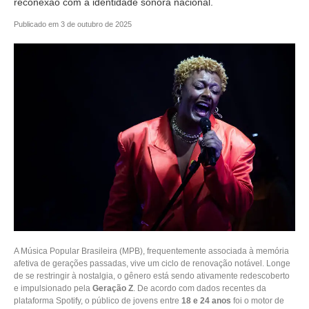
reconexão com a identidade sonora nacional.
Publicado em 3 de outubro de 2025
A Música Popular Brasileira (MPB), frequentemente associada à memória
afetiva de gerações passadas, vive um ciclo de renovação notável. Longe
de se restringir à nostalgia, o gênero está sendo ativamente redescoberto
e impulsionado pela
Geração Z
. De acordo com dados recentes da
plataforma Spotify, o público de jovens entre
18 e 24 anos
foi o motor de