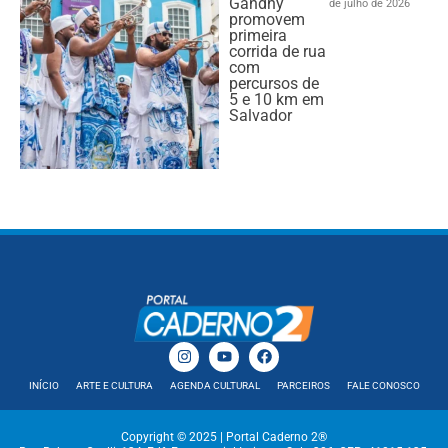
Gandhy
de julho de 2026
promovem
primeira
corrida de rua
com
percursos de
5 e 10 km em
Salvador
INÍCIO
ARTE E CULTURA
AGENDA CULTURAL
PARCEIROS
FALE CONOSCO
Copyright © 2025 | Portal Caderno 2®