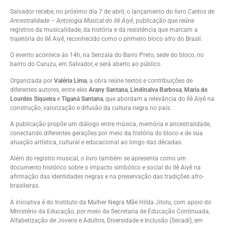
Salvador recebe, no próximo dia 7 de abril, o lançamento do livro
Cantos de
Ancestralidade – Antologia Musical do Ilê Aiyê
, publicação que reúne
registros da musicalidade, da história e da resistência que marcam a
trajetória do
Ilê Aiyê
, reconhecido como o primeiro bloco afro do Brasil.
O evento acontece às 14h, na Senzala do Barro Preto, sede do bloco, no
bairro do Curuzu, em Salvador, e será aberto ao público.
Organizada por
Valéria Lima
, a obra reúne textos e contribuições de
diferentes autores, entre eles
Arany Santana
,
Lindinalva Barbosa
,
Maria de
Lourdes Siqueira
e
Tiganá Santana
, que abordam a relevância do Ilê Aiyê na
construção, valorização e difusão da cultura negra no país.
A publicação propõe um diálogo entre música, memória e ancestralidade,
conectando diferentes gerações por meio da história do bloco e de sua
atuação artística, cultural e educacional ao longo das décadas.
Além do registro musical, o livro também se apresenta como um
documento histórico sobre o impacto simbólico e social do Ilê Aiyê na
afirmação das identidades negras e na preservação das tradições afro-
brasileiras.
A iniciativa é do Instituto da Mulher Negra Mãe Hilda Jitolu, com apoio do
Ministério da Educação, por meio da Secretaria de Educação Continuada,
Alfabetização de Jovens e Adultos, Diversidade e Inclusão (Secadi), em