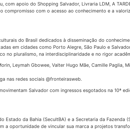
au, com apoio do Shopping Salvador, Livraria LDM, A TARD
o o compromisso com o acesso ao conhecimento e a valoriz
culturais do Brasil dedicados à disseminação do conhecime
izadas em cidades como Porto Alegre, São Paulo e Salvado
co no pluralismo, na interdisciplinaridade e no rigor acadê
Morin, Leymah Gbowee, Valter Hugo Mãe, Camille Paglia, M
ga nas redes sociais @fronteirasweb.
 do Estado da Bahia (SecultBA) e a Secretaria da Fazenda (
m a oportunidade de vincular sua marca a projetos transfo