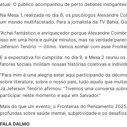
atual. O público acompanhou de perto debates instigante
Na Mesa 1, realizada no dia 8, os psicólogos Alexandre C
um mundo multifacetado. Para a jornalista da TV Bahia, Gia
“Achei fantástico e enriquecedor porque Alexandre Coimb
isso em uma hora e quinze minutos, mas na verdade parece
Jeferson Tenório — ótimo. Vamos sonhar com esse Frontei
E a expectativa foi cumprida: no dia 9, a Mesa 2 reuniu o
fatores sociais moldam nossas histórias coletivas e individ
“Para mim é uma alegria estar aqui participando da décima
sobre literatura, sobre o nosso país, tudo aquilo que muit
Já Jeferson Tenório afirmou: “Tivemos uma conversa sobr
participar neste momento e aqui em Salvador.”
Mais do que um evento, o Fronteiras do Pensamento 2025
profundas sobre saúde mental, subjetividade e os desafio
FALA DALMO