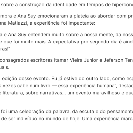
s sobre a construção da identidade em tempos de hipercon
oimbra e Ana Suy emocionaram a plateia ao abordar com pr
na Matiazzi, a experiência foi impactante:
ra e Ana Suy entendem muito sobre a nossa mente, da noss
 que foi muito mais. A expectativa pro segundo dia é aind
ras!”
s consagrados escritores Itamar Vieira Junior e Jeferson 
uais.
 edição desse evento. Eu já estive do outro lado, como es
as vezes cabe num livro — essa experiência humana”, destac
e literatura, sobre narrativas… um evento maravilhoso e 
 foi uma celebração da palavra, da escuta e do pensamen
s de ser indivíduo no mundo de hoje. Uma experiência marc