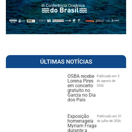
ÚLTIMAS NOTÍCIAS
OSBA recebe
Publicado em 3
Lorena Pires
de agosto de
em concerto
2026
gratuito no
Garcia no Dia
dos Pais
Exposição
Publicado em 31
homenageia
de julho de 2026
Myriam Fraga
durante a