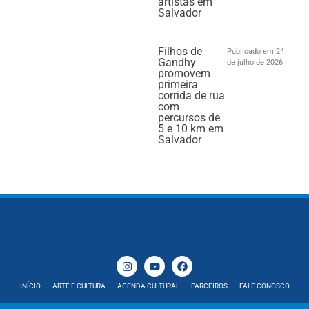
artistas em
Salvador
Filhos de
Publicado em 24
Gandhy
de julho de 2026
promovem
primeira
corrida de rua
com
percursos de
5 e 10 km em
Salvador
INÍCIO
ARTE E CULTURA
AGENDA CULTURAL
PARCEIROS
FALE CONOSCO