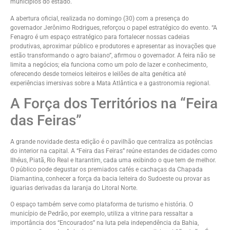
municípios do estado.
A abertura oficial, realizada no domingo (30) com a presença do
governador Jerônimo Rodrigues, reforçou o papel estratégico do evento. “A
Fenagro é um espaço estratégico para fortalecer nossas cadeias
produtivas, aproximar público e produtores e apresentar as inovações que
estão transformando o agro baiano”, afirmou o governador. A feira não se
limita a negócios; ela funciona como um polo de lazer e conhecimento,
oferecendo desde torneios leiteiros e leilões de alta genética até
experiências imersivas sobre a Mata Atlântica e a gastronomia regional.
A Força dos Territórios na “Feira
das Feiras”
A grande novidade desta edição é o pavilhão que centraliza as potências
do interior na capital. A “Feira das Feiras” reúne estandes de cidades como
Ilhéus, Piatã, Rio Real e Itarantim, cada uma exibindo o que tem de melhor.
O público pode degustar os premiados cafés e cachaças da Chapada
Diamantina, conhecer a força da bacia leiteira do Sudoeste ou provar as
iguarias derivadas da laranja do Litoral Norte.
O espaço também serve como plataforma de turismo e história. O
município de Pedrão, por exemplo, utiliza a vitrine para ressaltar a
importância dos “Encourados” na luta pela independência da Bahia,