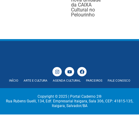
da CAIXA
Cultural no
Pelourinho
INÍCIO
ARTE E CULTURA
AGENDA CULTURAL
PARCEIROS
FALE CONOSCO
Copyright © 2025 | Portal Caderno 2®
Rua Rubens Guelli, 134, Edf. Empresarial Itaigara, Sala 306, CEP: 41815-135,
Itaigara, Salvador/BA