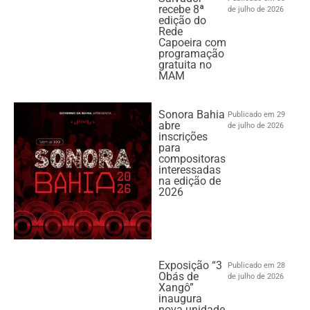
recebe 8ª
de julho de 2026
edição do
Rede
Capoeira com
programação
gratuita no
MAM
Sonora Bahia
Publicado em 29
abre
de julho de 2026
inscrições
para
compositoras
interessadas
na edição de
2026
Exposição “3
Publicado em 28
Obás de
de julho de 2026
Xangô”
inaugura
nova unidade