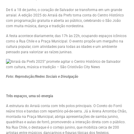
De 6 a 18 de junho, o coração de Salvador se transforma em um grande
arraial. A edição 2025 do Arraiá da Prefs toma conta do Centro Histórico
com programação gratuita e aberta ao público, celebrando o São João
com muita música, dança e tradição nordestina.
A festa acontece diariamente, das 17h às 22h, ocupando espaços icônicos
como a Rua Chile e a Praça Municipal. O evento propõe um mergulho na
cultura popular, com atividades para todas as idades e um ambiente
pensado para valorizar as raízes juninas.
Foto: Reprodução/Redes Sociais e Divulgação
Três espaços, uma só energia
A estrutura do Arraiá conta com três polos principais. O Coreto do Forró
reúne trios e bandas com repertório pé-de-serra. Já a Arena Arromba Chão,
montada na Praça Municipal, abriga apresentações de samba junino,
quadrilhas e aulas de forró, promovendo a interação direta com o público.
Na Rua Chile, o destaque é o cortejo junino, que mobiliza cerca de 200
artistas entre músicos, dançarinos e figuras típicas dos festejos.