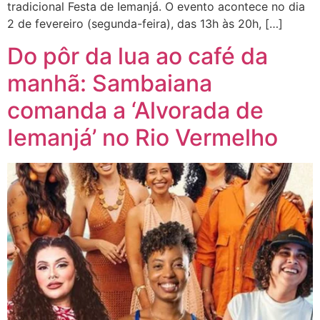
tradicional Festa de Iemanjá. O evento acontece no dia
2 de fevereiro (segunda-feira), das 13h às 20h, […]
Do pôr da lua ao café da
manhã: Sambaiana
comanda a ‘Alvorada de
Iemanjá’ no Rio Vermelho