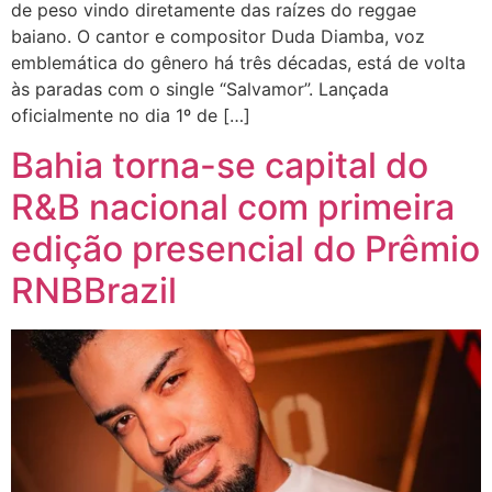
de peso vindo diretamente das raízes do reggae
baiano. O cantor e compositor Duda Diamba, voz
emblemática do gênero há três décadas, está de volta
às paradas com o single “Salvamor”. Lançada
oficialmente no dia 1º de […]
Bahia torna-se capital do
R&B nacional com primeira
edição presencial do Prêmio
RNBBrazil