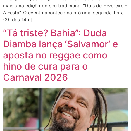
mais uma edição do seu tradicional “Dois de Fevereiro –
A Festa”. O evento acontece na próxima segunda-feira
(2), das 14h […]
“Tá triste? Bahia”: Duda
Diamba lança ‘Salvamor’ e
aposta no reggae como
hino de cura para o
Carnaval 2026