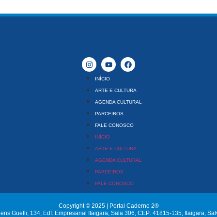
INÍCIO
ARTE E CULTURA
AGENDA CULTURAL
PARCEIROS
FALE CONOSCO
INÍCIO
ARTE E CULTURA
AGENDA CULTURAL
PARCEIROS
FALE CONOSCO
Copyright © 2025 | Portal Caderno 2®
ns Guelli, 134, Edf. Empresarial Itaigara, Sala 306, CEP: 41815-135, Itaigara, Sa